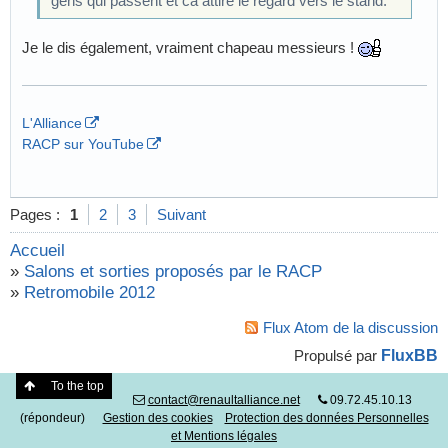
gens qui passent et ca attire le regard vers le stand.
Je le dis également, vraiment chapeau messieurs !
L'Alliance
RACP sur YouTube
Pages :
1
2
3
Suivant
Accueil
»
Salons et sorties proposés par le RACP
»
Retromobile 2012
Flux Atom de la discussion
FluxBB
Propulsé par
To the top
contact@renaultalliance.net
09.72.45.10.13
(répondeur)
Gestion des cookies
Protection des données Personnelles
et Mentions légales