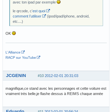
avec ton ipad par exemple
le qrcode, c'
est quoi
comment l'utiliser
(ipod/ipad/iphone, android,
etc....)
OK
L'Alliance
RACP sur YouTube
JCGENIN
#10
2012-02-01 20:31:03
magnifique,ce stand avec les personnages et cette voiture est
vraiment très belle,je flashe dessus à REIMS chaque année
Eduardo
#11
2012-02-01 20:56:24