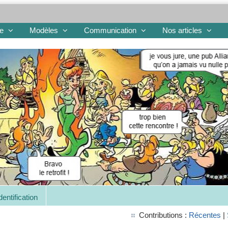
re
Modèles
Communication
Nos articles
dentification
Contributions :
Récentes
|