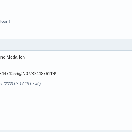
leur !
une Medallion
os/34474056@N07/3344876119/
is (2009-03-17 16:07:40)