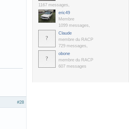
1167 messages
,
eric49
Membre
1099 messages
,
Claude
membre du RACP
729 messages
,
obone
membre du RACP
607 messages
#28