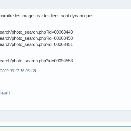
paraitre les images car les liens sont dynamiques...
/search/photo_search.php?id=00068449
/search/photo_search.php?id=00068450
/search/photo_search.php?id=00068451
/search/photo_search.php?id=00094553
 (2009-03-17 16:06:12)
leur !