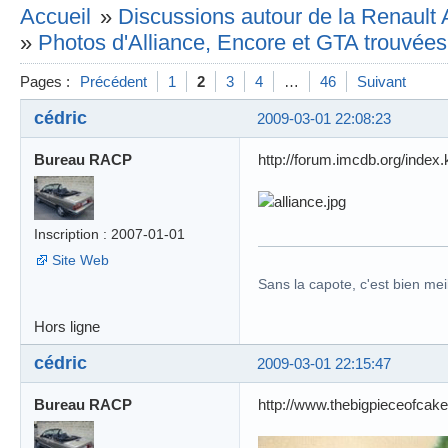
Accueil
»
Discussions autour de la Renault 
»
Photos d'Alliance, Encore et GTA trouvées 
Pages :
Précédent
1
2
3
4
…
46
Suivant
cédric
2009-03-01 22:08:23
Bureau RACP
http://forum.imcdb.org/ind
Inscription : 2007-01-01
Site Web
Sans la capote, c'est bien meil
Hors ligne
cédric
2009-03-01 22:15:47
Bureau RACP
http://www.thebigpieceofcake