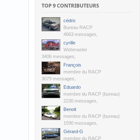
TOP 9 CONTRIBUTEURS
cédric
Bureau RACP
4663 messages
,
cyrille
Webmaster
3406 messages
,
François
membre du RACP
3079 messages
,
Eduardo
membre du RACP (bureau)
2230 messages
,
Benoit
membre du RACP (bureau)
1590 messages
,
Gérard-G
membre du RACP