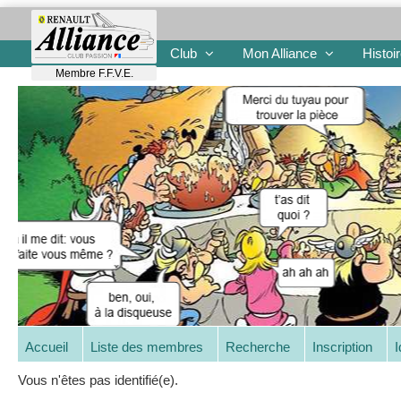
Club
Mon Alliance
Histoi
Membre F.F.V.E.
Accueil
Liste des membres
Recherche
Inscription
I
Vous n'êtes pas identifié(e).