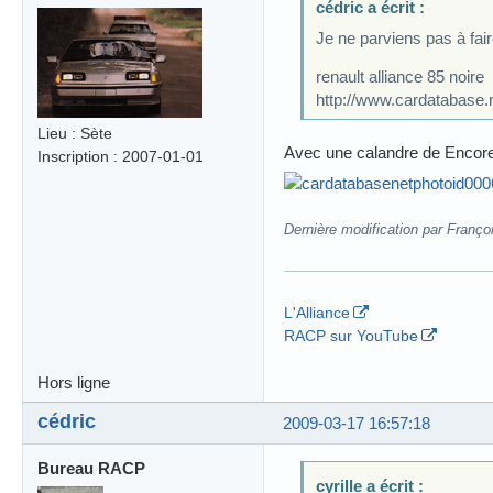
cédric a écrit :
Je ne parviens pas à fai
renault alliance 85 noire
http://www.cardatabase
Lieu : Sète
Avec une calandre de Encore
Inscription : 2007-01-01
Dernière modification par Franço
L'Alliance
RACP sur YouTube
Hors ligne
cédric
2009-03-17 16:57:18
Bureau RACP
cyrille a écrit :