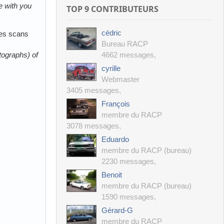
e with you
TOP 9 CONTRIBUTEURS
cédric
des scans
Bureau RACP
tographs) of
4662 messages
,
cyrille
Webmaster
3405 messages
,
François
membre du RACP
3078 messages
,
Eduardo
membre du RACP (bureau)
2230 messages
,
Benoit
membre du RACP (bureau)
1590 messages
,
Gérard-G
membre du RACP