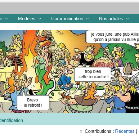
re
Modèles
Communication
Nos articles
dentification
Contributions :
Récentes
|