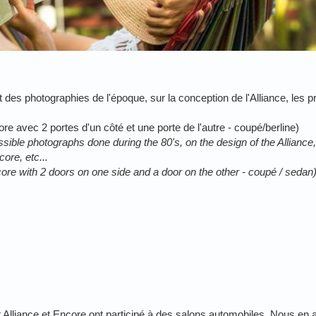
es photographies de l'époque, sur la conception de l'Alliance, les p
ore avec 2 portes d'un côté et une porte de l'autre - coupé/berline)
ssible photographs done during the 80's, on the design of the Alliance,
ore, etc...
ore with 2 doors on one side and a door on the other - coupé / sedan
Alliance et Encore ont participé à des salons automobiles. Nous en 