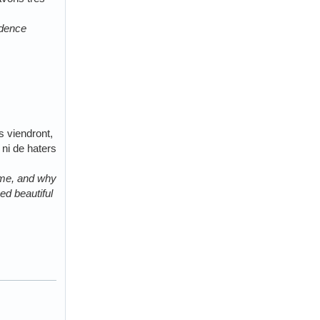
idence
s viendront,
 ni de haters
come, and why
ed beautiful