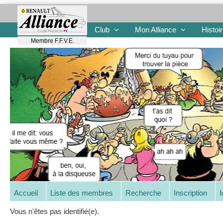
Club
Mon Alliance
Histoi
Membre F.F.V.E.
Accueil
Liste des membres
Recherche
Inscription
I
Vous n'êtes pas identifié(e).