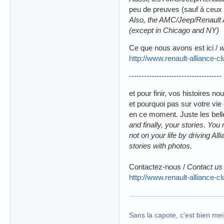
peu de preuves (sauf à ceux
Also, the AMC/Jeep/Renault A
(except in Chicago and NY)
Ce que nous avons est ici /
w
http://www.renault-alliance-c
-------------------------------------
et pour finir, vos histoires n
et pourquoi pas sur votre vi
en ce moment. Juste les bell
and finally, your stories. Yo
not on your life by driving Al
stories with photos.
Contactez-nous /
Contact u
http://www.renault-alliance-
Sans la capote, c'est bien meil