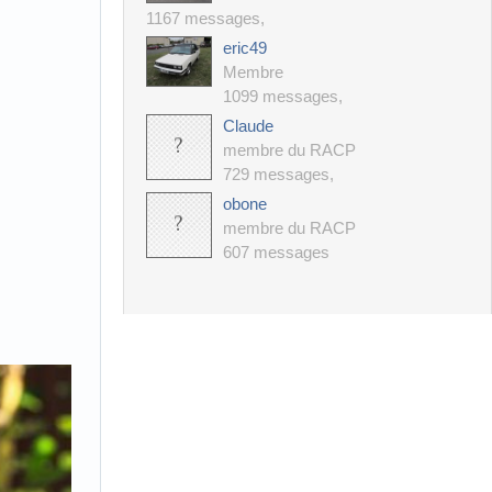
1167 messages
,
eric49
Membre
1099 messages
,
Claude
membre du RACP
729 messages
,
obone
membre du RACP
607 messages