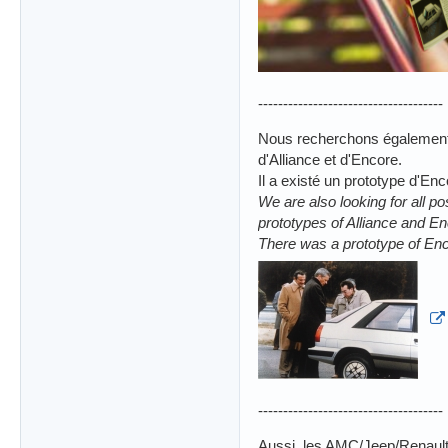
-------------------------------------
Nous recherchons également d
d'Alliance et d'Encore.
Il a existé un prototype d'Enc
We are also looking for all po
prototypes of Alliance and Enc
There was a prototype of Enc
-------------------------------------
Aussi, les AMC/Jeep/Renault 