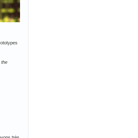
rototypes
 the
)
avons très