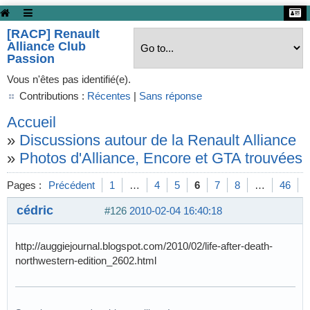
[RACP] Renault
Alliance Club
Passion
Vous n'êtes pas identifié(e).
Contributions :
Récentes
|
Sans réponse
Accueil
»
Discussions autour de la Renault Alliance
»
Photos d'Alliance, Encore et GTA trouvées s
Pages :
Précédent
1
…
4
5
6
7
8
…
46
S
cédric
#126
2010-02-04 16:40:18
http://auggiejournal.blogspot.com/2010/02/life-after-death-
northwestern-edition_2602.html