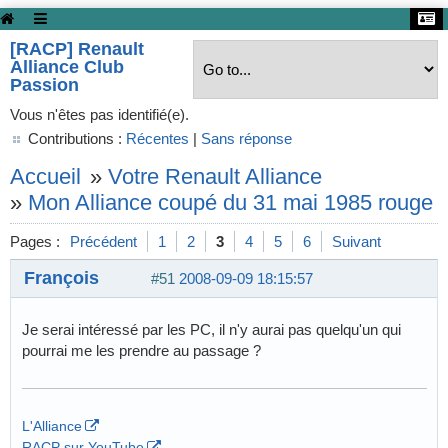
[RACP] Renault
Alliance Club
Passion
Vous n'êtes pas identifié(e).
Contributions :
Récentes
|
Sans réponse
Accueil
»
Votre Renault Alliance
»
Mon Alliance coupé du 31 mai 1985 rouge
Pages :
Précédent
1
2
3
4
5
6
Suivant
François
#51
2008-09-09 18:15:57
Je serai intéressé par les PC, il n'y aurai pas quelqu'un qui
pourrai me les prendre au passage ?
L'Alliance
RACP sur YouTube