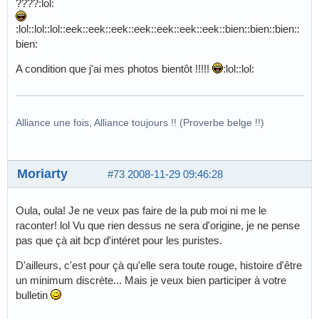
????:lol:
:lol::lol::lol::eek::eek::eek::eek::eek::eek::eek::bien::bien::bien::
bien:
A condition que j'ai mes photos bientôt !!!!!
:lol::lol:
Alliance une fois, Alliance toujours !! (Proverbe belge !!)
Moriarty
#73
2008-11-29 09:46:28
Oula, oula! Je ne veux pas faire de la pub moi ni me le
raconter! lol Vu que rien dessus ne sera d'origine, je ne pense
pas que çà ait bcp d'intéret pour les puristes.
D'ailleurs, c'est pour çà qu'elle sera toute rouge, histoire d'être
un minimum discrète... Mais je veux bien participer à votre
bulletin