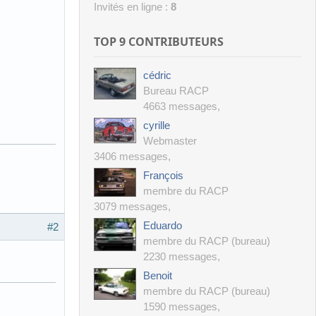
Invités en ligne :
8
TOP 9 CONTRIBUTEURS
cédric
Bureau RACP
4663 messages
,
cyrille
Webmaster
3406 messages
,
François
membre du RACP
3079 messages
,
Eduardo
#2
membre du RACP (bureau)
2230 messages
,
Benoit
membre du RACP (bureau)
1590 messages
,