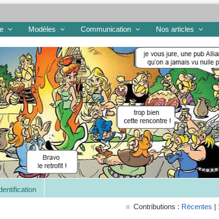
re
Modèles
Communication
Nos articles
dentification
Contributions :
Récentes
|