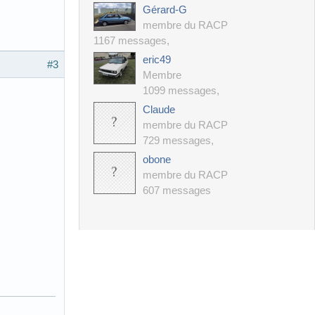
Gérard-G
membre du RACP
1167 messages
,
eric49
#3
Membre
1099 messages
,
Claude
membre du RACP
729 messages
,
obone
membre du RACP
607 messages