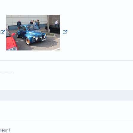
.........
leur !