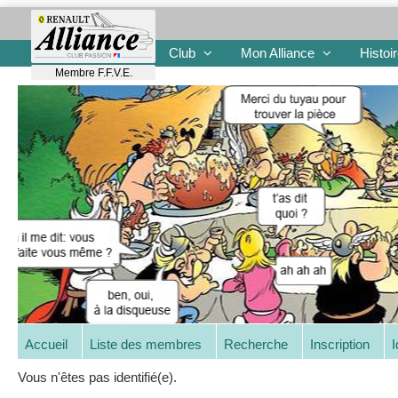
Club
Mon Alliance
Histoi
Membre F.F.V.E.
Accueil
Liste des membres
Recherche
Inscription
I
Vous n'êtes pas identifié(e).