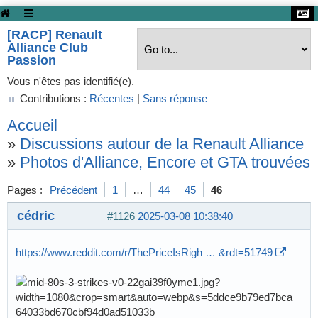
[RACP] Renault
Alliance Club
Passion
Vous n'êtes pas identifié(e).
Contributions :
Récentes
|
Sans réponse
Accueil
»
Discussions autour de la Renault Alliance
»
Photos d'Alliance, Encore et GTA trouvées s
Pages :
Précédent
1
…
44
45
46
cédric
#1126
2025-03-08 10:38:40
https://www.reddit.com/r/ThePriceIsRigh … &rdt=51749