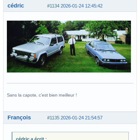
cédric
#1134
2026-01-24 12:45:42
Sans la capote, c'est bien meilleur !
François
#1135
2026-01-24 21:54:57
cédric a écrit :