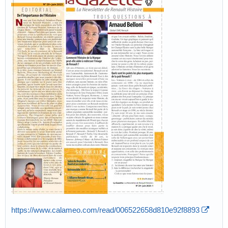
https://www.calameo.com/read/006522658d810e92f8893