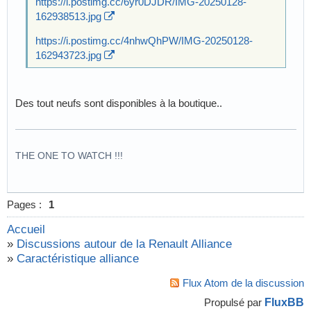
https://i.postimg.cc/6yr0DJDR/IMG-20250128-
162938513.jpg
https://i.postimg.cc/4nhwQhPW/IMG-20250128-
162943723.jpg
Des tout neufs sont disponibles à la boutique..
THE ONE TO WATCH !!!
Pages :
1
Accueil
»
Discussions autour de la Renault Alliance
»
Caractéristique alliance
Flux Atom de la discussion
FluxBB
Propulsé par