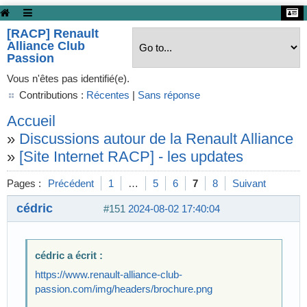
[RACP] Renault
Alliance Club
Passion
Vous n'êtes pas identifié(e).
Contributions :
Récentes
|
Sans réponse
Accueil
»
Discussions autour de la Renault Alliance
»
[Site Internet RACP] - les updates
Pages :
Précédent
1
…
5
6
7
8
Suivant
cédric
#151
2024-08-02 17:40:04
cédric a écrit :
https://www.renault-alliance-club-
passion.com/img/headers/brochure.png