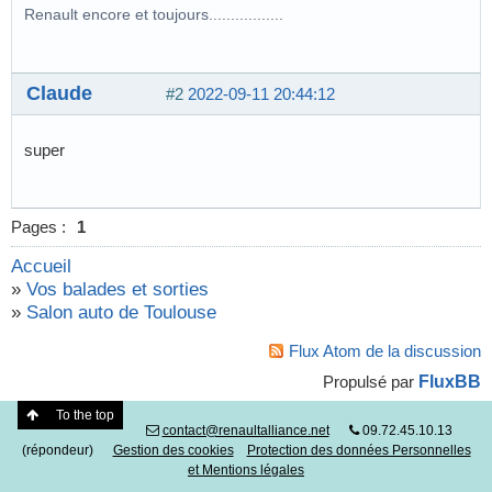
Renault encore et toujours.................
Claude
#2
2022-09-11 20:44:12
super
Pages :
1
Accueil
»
Vos balades et sorties
»
Salon auto de Toulouse
Flux Atom de la discussion
FluxBB
Propulsé par
To the top
contact@renaultalliance.net
09.72.45.10.13
(répondeur)
Gestion des cookies
Protection des données Personnelles
et Mentions légales