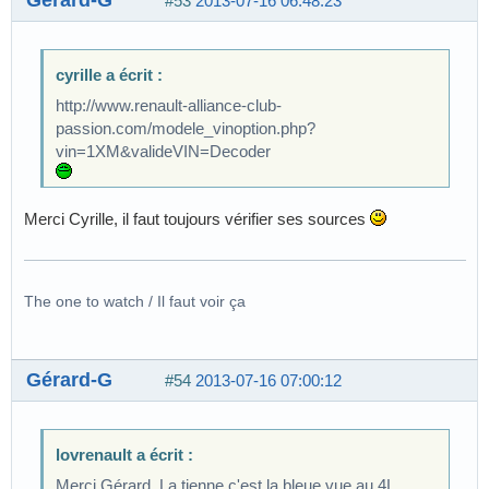
#53
2013-07-16 06:48:23
cyrille a écrit :
http://www.renault-alliance-club-
passion.com/modele_vinoption.php?
vin=1XM&valideVIN=Decoder
Merci Cyrille, il faut toujours vérifier ses sources
The one to watch / Il faut voir ça
Gérard-G
#54
2013-07-16 07:00:12
lovrenault a écrit :
Merci Gérard. La tienne c'est la bleue vue au 4L