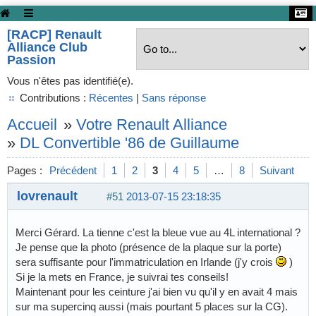
[RACP] Renault
Alliance Club
Passion
Vous n'êtes pas identifié(e).
Contributions :
Récentes
|
Sans réponse
Accueil
»
Votre Renault Alliance
»
DL Convertible '86 de Guillaume
Pages :
Précédent
1
2
3
4
5
…
8
Suivant
lovrenault
#51
2013-07-15 23:18:35
Merci Gérard. La tienne c'est la bleue vue au 4L international ?
Je pense que la photo (présence de la plaque sur la porte)
sera suffisante pour l'immatriculation en Irlande (j'y crois
)
Si je la mets en France, je suivrai tes conseils!
Maintenant pour les ceinture j'ai bien vu qu'il y en avait 4 mais
sur ma supercinq aussi (mais pourtant 5 places sur la CG).