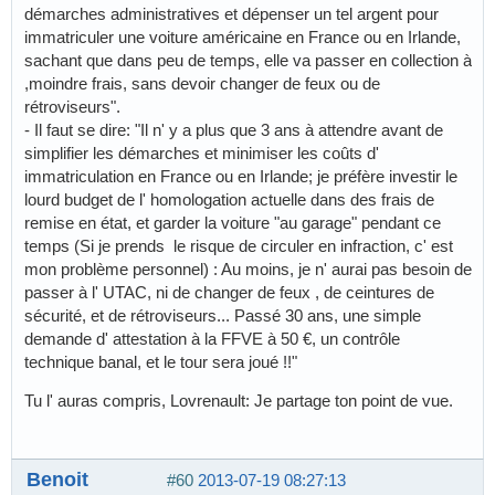
démarches administratives et dépenser un tel argent pour
immatriculer une voiture américaine en France ou en Irlande,
sachant que dans peu de temps, elle va passer en collection à
,moindre frais, sans devoir changer de feux ou de
rétroviseurs".
- Il faut se dire: "Il n' y a plus que 3 ans à attendre avant de
simplifier les démarches et minimiser les coûts d'
immatriculation en France ou en Irlande; je préfère investir le
lourd budget de l' homologation actuelle dans des frais de
remise en état, et garder la voiture "au garage" pendant ce
temps (Si je prends le risque de circuler en infraction, c' est
mon problème personnel) : Au moins, je n' aurai pas besoin de
passer à l' UTAC, ni de changer de feux , de ceintures de
sécurité, et de rétroviseurs... Passé 30 ans, une simple
demande d' attestation à la FFVE à 50 €, un contrôle
technique banal, et le tour sera joué !!"
Tu l' auras compris, Lovrenault: Je partage ton point de vue.
Benoit
#60
2013-07-19 08:27:13