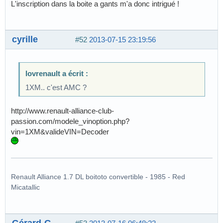
L'inscription dans la boite a gants m'a donc intrigué !
cyrille
#52
2013-07-15 23:19:56
lovrenault a écrit :
1XM.. c'est AMC ?
http://www.renault-alliance-club-
passion.com/modele_vinoption.php?
vin=1XM&valideVIN=Decoder
Renault Alliance 1.7 DL boitoto convertible - 1985 - Red
Micatallic
Gérard-G