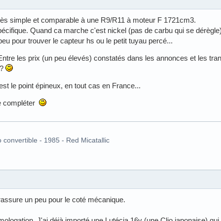
rès simple et comparable à une R9/R11 à moteur F 1721cm3.
 spécifique. Quand ca marche c'est nickel (pas de carbu qui se dérègle)
 peu pour trouver le capteur hs ou le petit tuyau percé...
 Entre les prix (un peu élevés) constatés dans les annonces et les tra
.?
est le point épineux, en tout cas en France...
 de compléter
o convertible - 1985 - Red Micatallic
rassure un peu pour le coté mécanique.
omologation. J'ai déjà importé une Lutécia 16v (une Clio japonaise) qui