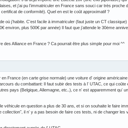
aises, et j'ai pu l'immatriculer en France sans souci car très proche
n certificat de conformité). Quel en est le coût approximatif ?
nde où j'habite. C'est facile à immatriculer (faut juste un CT classique)
€ environ, plus 500€ par année) Il faut que j'attende le 30ème annive
re des Alliance en France ? Ca pourrait être plus simple pour moi ^^
 en France (en carte grise normale) une voiture d' origine américaine 
rcours du combattant: Il faut subir des tests à l' UTAC, ce qui coûte 
utres pays (Belgique, Allemagne, etc..), ce n' est apparemment qu' u
e véhicule en question a plus de 30 ans, et si on souhaite le faire imm
 collection", il n' y a pas besoin de faire ces tests, ni de changer les v
ner directement auprès de l' UTAC.