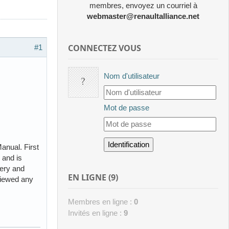
membres, envoyez un courriel à
webmaster@renaultalliance.net
CONNECTEZ VOUS
#1
Nom d'utilisateur
Mot de passe
anual. First
 and is
tery and
EN LIGNE (9)
 viewed any
Membres en ligne :
0
Invités en ligne :
9