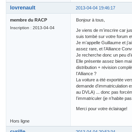
lovrenault
2013-04-04 19:46:17
membre du RACP
Bonjour à tous,
Inscription : 2013-04-04
Je viens de m'inscrire car ju
suis tombé sur votre forum 
Je m'appelle Guillaume et j'
assez rare, et l'Alliance Conve
Je recherche donc un peu d'i
Elle présente assez bien mais 
distribution + révision compl
l'Alliance ?
La voiture a été exportée ver
demande d'immatriculation es
au DVLA) ... donc pas forcémen
l'immatriculer (je n'habite pa
Merci pour votre éclairage!
Hors ligne
cyrille
2013-04-04 20:53:34