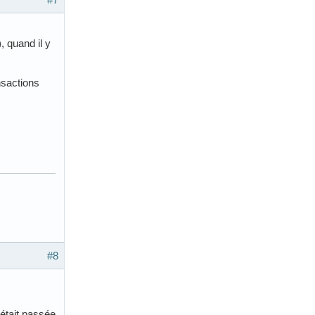
, quand il y
nsactions
#8
 était passée