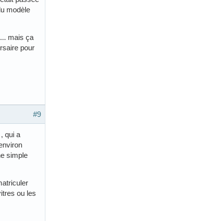
 du modèle
 ... mais ça
rsaire pour
#9
, qui a
environ
ne simple
atriculer
itres ou les