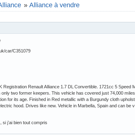
Alliance
»
Alliance à vendre
e
.uk/car/C351079
Registration Renault Alliance 1.7 DL Convertible. 1721cc 5 Speed M
 only two former keepers. This vehicle has covered just 74,000 miles
ion for its age. Finished in Red metallic with a Burgundy cloth uphols
electric hood. Drives like new. Vehicle in Marbella, Spain and can be
si j'ai bien tout compris