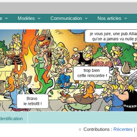
re
Modèles
Communication
Nos articles
dentification
Contributions :
Récentes
|