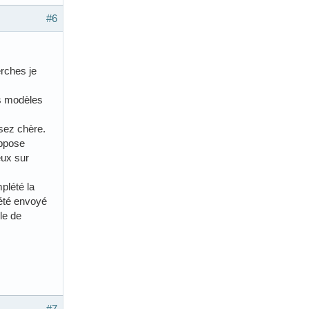
#6
erches je
es modèles
ssez chère.
ppose
eux sur
plété la
 été envoyé
le de
#7