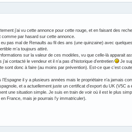
stement j'ai vu cette annonce pour cette rouge, et en faisant des rech
et comme par hasard sur cette annonce.
ai eu pas mal de Renaults au fil des ans (une quinzaine) avec quelqu
rtible m'a toujours attiré.
nformations sur la valeur de ces modèles, vu que celle-là apparait a
j'ai contacté le vendeur et il n'a pas d'historique d'entretien
Je su
ète sont donc à faire (au moins par prévention). Est-ce que c'est cout
s l'Espagne il y a plusieurs années mais le propriétaire n'a jamais com
pagnole, et a actuellement juste un certificat d'export du UK (V5C a
t une situation simple. Je suis en train de voir où il est le plus simp
s en France, mais je pourrais l'y immatriculer).