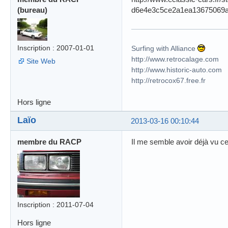
(bureau)
d6e4e3c5ce2a1ea13675069a
Inscription : 2007-01-01
Surfing with Alliance
http://www.retrocalage.com
Site Web
http://www.historic-auto.com
http://retrocox67.free.fr
Hors ligne
Laïo
2013-03-16 00:10:44
membre du RACP
Il me semble avoir déjà vu ce
Inscription : 2011-07-04
Hors ligne