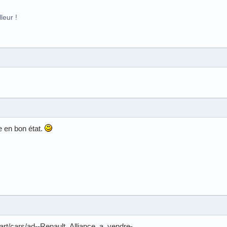
leur !
e en bon état.
tart/cars/ad--Renault_Alliance_a_vendre-