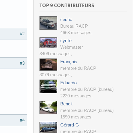
TOP 9 CONTRIBUTEURS
cédric
Bureau RACP
4663 messages
,
#2
cyrille
Webmaster
3406 messages
,
François
#3
membre du RACP
3079 messages
,
Eduardo
membre du RACP (bureau)
2230 messages
,
Benoit
membre du RACP (bureau)
1590 messages
,
#4
Gérard-G
membre du RACP