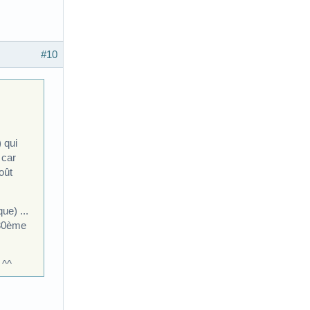
#10
 qui
 car
oût
ue) ...
 30ème
 ^^