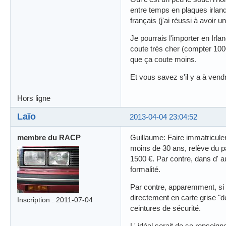
entre temps en plaques irland
français (j'ai réussi à avoir u
Je pourrais l'importer en Irla
coute très cher (compter 1000
que ça coute moins.
Et vous savez s'il y a à vend
Hors ligne
Laïo
2013-04-04 23:04:52
membre du RACP
Guillaume: Faire immatriculer
moins de 30 ans, relève du pa
1500 €. Par contre, dans d' a
formalité.
Par contre, apparemment, si l
directement en carte grise "de
Inscription : 2011-07-04
ceintures de sécurité.
L' idéal serait de se renseig