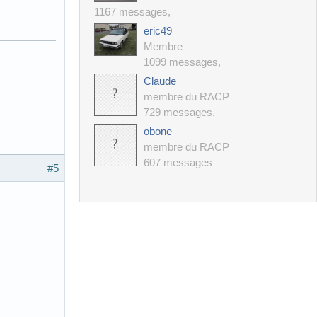
1167 messages
,
eric49
Membre
1099 messages
,
Claude
membre du RACP
729 messages
,
obone
membre du RACP
607 messages
#5