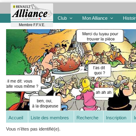
Club
Mon Alliance
Histoi
Membre F.F.V.E.
Accueil
Liste des membres
Recherche
Inscription
I
Vous n'êtes pas identifié(e).