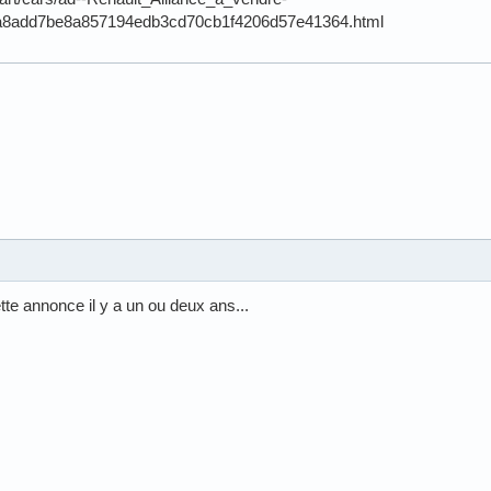
8add7be8a857194edb3cd70cb1f4206d57e41364.html
tte annonce il y a un ou deux ans...