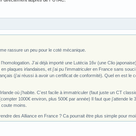
a me rassure un peu pour le coté mécanique.
 l'homologation. J'ai déjà importé une Lutécia 16v (une Clio japonaise)
en plaques irlandaises, et j'ai pu l'immatriculer en France sans souci
nçais (j'ai réussi à avoir un certificat de conformité). Quel en est le c
Irlande où j'habite. C'est facile à immatriculer (faut juste un CT classiq
(compter 1000€ environ, plus 500€ par année) Il faut que j'attende le
a coute moins.
 vendre des Alliance en France ? Ca pourrait être plus simple pour moi