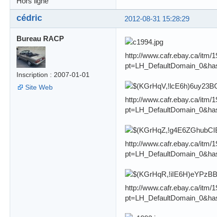
Hors ligne
cédric
2012-08-31 15:28:29
Bureau RACP
http://www.cafr.ebay.ca/itm
pt=LH_DefaultDomain_0&ha
Inscription : 2007-01-01
Site Web
http://www.cafr.ebay.ca/itm
pt=LH_DefaultDomain_0&ha
http://www.cafr.ebay.ca/itm
pt=LH_DefaultDomain_0&ha
http://www.cafr.ebay.ca/itm
pt=LH_DefaultDomain_0&ha