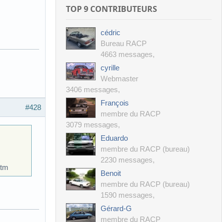
TOP 9 CONTRIBUTEURS
cédric
Bureau RACP
4663 messages
,
cyrille
Webmaster
3406 messages
,
François
#428
membre du RACP
3079 messages
,
Eduardo
membre du RACP (bureau)
2230 messages
,
htm
Benoit
membre du RACP (bureau)
1590 messages
,
Gérard-G
membre du RACP