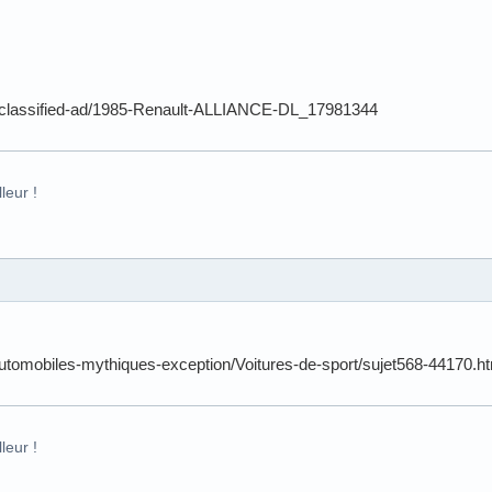
m/classified-ad/1985-Renault-ALLIANCE-DL_17981344
leur !
utomobiles-mythiques-exception/Voitures-de-sport/sujet568-44170.h
leur !