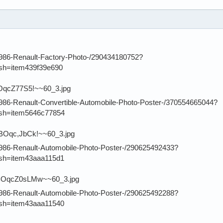
/1986-Renault-Factory-Photo-/290434180752?
sh=item439f39e690
/1986-Renault-Convertible-Automobile-Photo-Poster-/370554665044?
sh=item5646c77854
/1986-Renault-Automobile-Photo-Poster-/290625492433?
sh=item43aaa115d1
/1986-Renault-Automobile-Photo-Poster-/290625492288?
sh=item43aaa11540