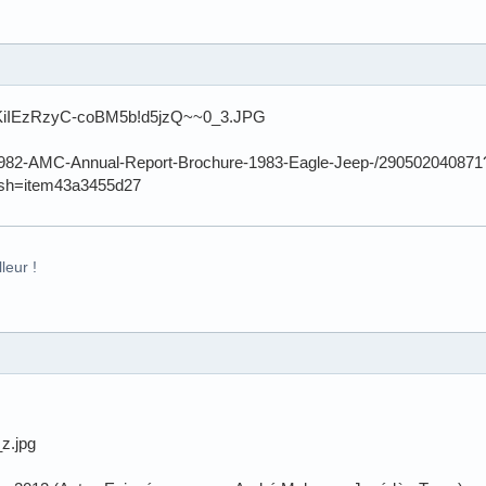
m/1982-AMC-Annual-Report-Brochure-1983-Eagle-Jeep-/290502040871
sh=item43a3455d27
leur !