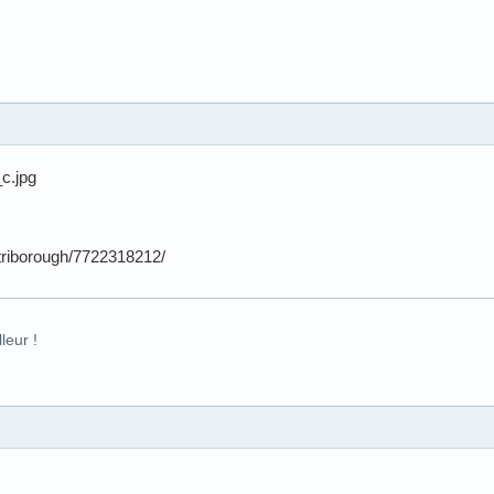
/triborough/7722318212/
leur !