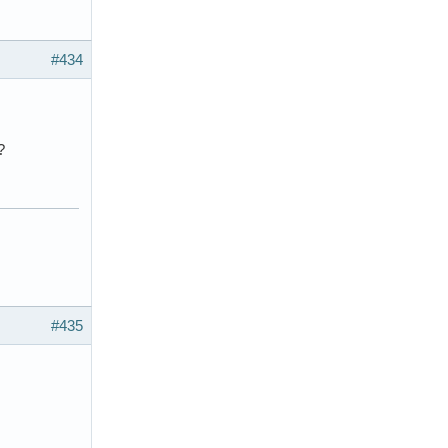
#434
?
#435