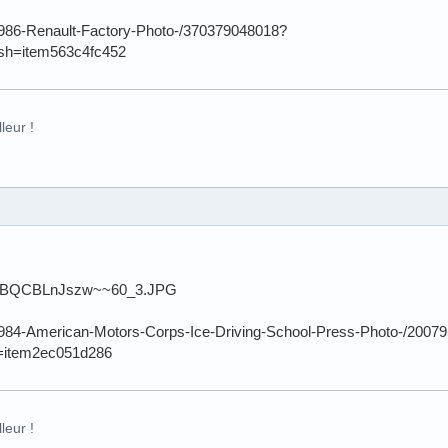
/1986-Renault-Factory-Photo-/370379048018?
sh=item563c4fc452
leur !
/1984-American-Motors-Corps-Ice-Driving-School-Press-Photo-/2007
=item2ec051d286
leur !