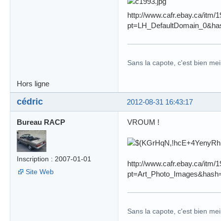
http://www.cafr.ebay.ca/itm
pt=LH_DefaultDomain_0&ha
Sans la capote, c'est bien meil
Hors ligne
cédric
2012-08-31 16:43:17
Bureau RACP
VROUM !
Inscription : 2007-01-01
http://www.cafr.ebay.ca/itm
Site Web
pt=Art_Photo_Images&hash
Sans la capote, c'est bien meil