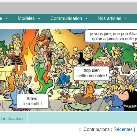
re
Modèles
Communication
Nos articles
dentification
Contributions :
Récentes
|