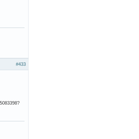
#433
95083398?