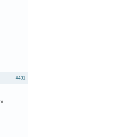
#431
tm