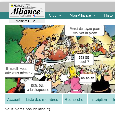
Club
Mon Alliance
Histoi
Membre F.F.V.E.
Accueil
Liste des membres
Recherche
Inscription
I
Vous n'êtes pas identifié(e).