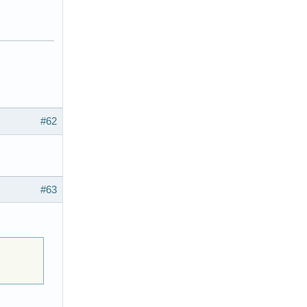
#62
#63