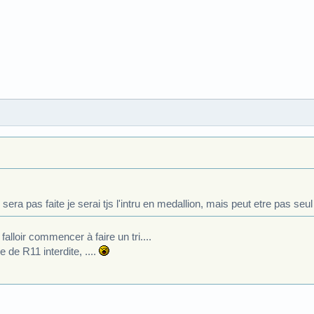
era pas faite je serai tjs l'intru en medallion, mais peut etre pas seul
falloir commencer à faire un tri....
 de R11 interdite, ....