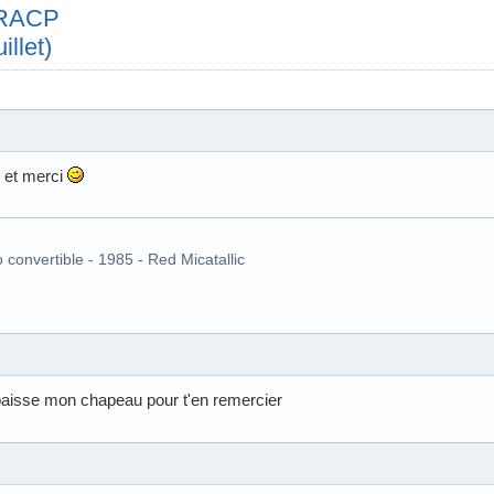
e RACP
illet)
 et merci
o convertible - 1985 - Red Micatallic
 baisse mon chapeau pour t'en remercier