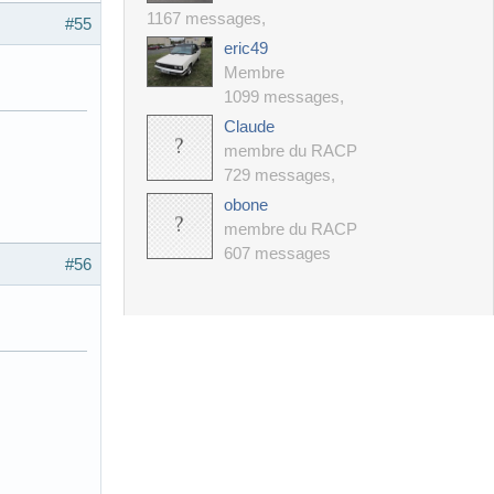
1167 messages
,
#55
eric49
Membre
1099 messages
,
Claude
membre du RACP
729 messages
,
obone
membre du RACP
607 messages
#56