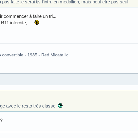
as faite je serai tjs l'intru en medallion, mais peut etre pas seul
ir commencer à faire un tri....
R11 interdite, ....
o convertible - 1985 - Red Micatallic
age avec le resto très classe
 ?