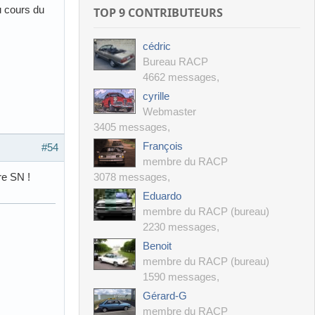
au cours du
TOP 9 CONTRIBUTEURS
cédric
Bureau RACP
4662 messages
,
cyrille
Webmaster
3405 messages
,
François
#54
membre du RACP
re SN !
3078 messages
,
Eduardo
membre du RACP (bureau)
2230 messages
,
Benoit
membre du RACP (bureau)
1590 messages
,
Gérard-G
membre du RACP