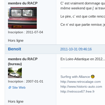
membre du RACP
C' est vraiment dommage que j
même weekend que j' ai trave
Le pire, c' est que cette renc
Ce n' est que partie remise; j
Inscription : 2011-07-04
Hors ligne
Benoit
2011-10-31 09:46:16
membre du RACP
En Loire-Atlantique en 2012..
(bureau)
Surfing with Alliance
Inscription : 2007-01-01
http://www.retrocalage.com
http://www.historic-auto.com
Site Web
http://retrocox67.free.fr
Hors ligne