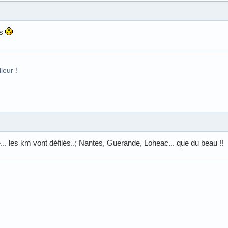
rs
leur !
.. les km vont défilés..; Nantes, Guerande, Loheac... que du beau !!