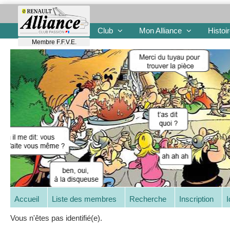
Club
Mon Alliance
Histoi
Membre F.F.V.E.
Accueil
Liste des membres
Recherche
Inscription
I
Vous n'êtes pas identifié(e).