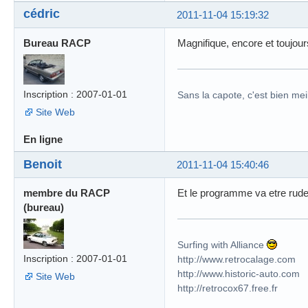
cédric
2011-11-04 15:19:32
Bureau RACP
Magnifique, encore et toujou
Inscription : 2007-01-01
Sans la capote, c'est bien meil
Site Web
En ligne
Benoit
2011-11-04 15:40:46
membre du RACP
Et le programme va etre rude.
(bureau)
Surfing with Alliance
Inscription : 2007-01-01
http://www.retrocalage.com
http://www.historic-auto.com
Site Web
http://retrocox67.free.fr