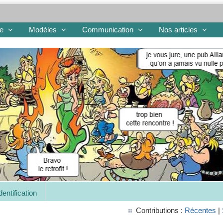
re
Modèles
Communication
Nos articles
dentification
Contributions :
Récentes
|