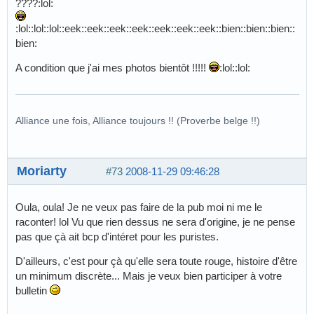
????:lol:
:lol::lol::lol::eek::eek::eek::eek::eek::eek::eek::bien::bien::bien::
bien:
A condition que j'ai mes photos bientôt !!!!!
:lol::lol:
Alliance une fois, Alliance toujours !! (Proverbe belge !!)
Moriarty
#73
2008-11-29 09:46:28
Oula, oula! Je ne veux pas faire de la pub moi ni me le
raconter! lol Vu que rien dessus ne sera d'origine, je ne pense
pas que çà ait bcp d'intéret pour les puristes.
D'ailleurs, c'est pour çà qu'elle sera toute rouge, histoire d'être
un minimum discrète... Mais je veux bien participer à votre
bulletin