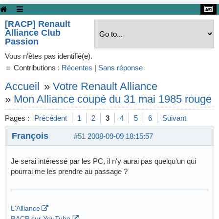
[RACP] Renault
Alliance Club
Passion
Vous n'êtes pas identifié(e).
Contributions :
Récentes
|
Sans réponse
Accueil
»
Votre Renault Alliance
»
Mon Alliance coupé du 31 mai 1985 rouge
Pages :
Précédent
1
2
3
4
5
6
Suivant
François
#51
2008-09-09 18:15:57
Je serai intéressé par les PC, il n'y aurai pas quelqu'un qui
pourrai me les prendre au passage ?
L'Alliance
RACP sur YouTube