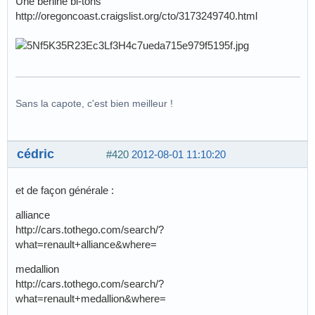
Une berline bi-tons
http://oregoncoast.craigslist.org/cto/3173249740.html
Sans la capote, c'est bien meilleur !
cédric
#420
2012-08-01 11:10:20
et de façon générale :
alliance
http://cars.tothego.com/search/?
what=renault+alliance&where=
medallion
http://cars.tothego.com/search/?
what=renault+medallion&where=