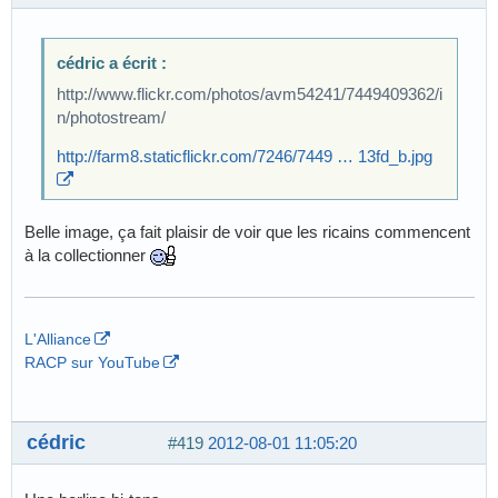
cédric a écrit :
http://www.flickr.com/photos/avm54241/7449409362/i
n/photostream/
http://farm8.staticflickr.com/7246/7449 … 13fd_b.jpg
Belle image, ça fait plaisir de voir que les ricains commencent
à la collectionner
L'Alliance
RACP sur YouTube
cédric
#419
2012-08-01 11:05:20