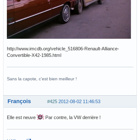
http://www.imcdb.org/vehicle_516806-Renault-Alliance-
Convertible-X42-1985.html
Sans la capote, c'est bien meilleur !
François
#425
2012-08-02 11:46:53
Elle est neuve
Par contre, la VW derrière !