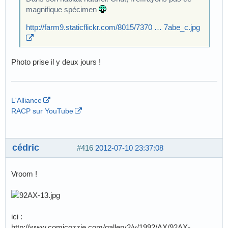
magnifique spécimen
http://farm9.staticflickr.com/8015/7370 … 7abe_c.jpg
Photo prise il y deux jours !
L'Alliance
RACP sur YouTube
cédric
#416
2012-07-10 23:37:08
Vroom !
ici :
http://www.comicozzie.com/gallery2/v/1992/AX/92AX-