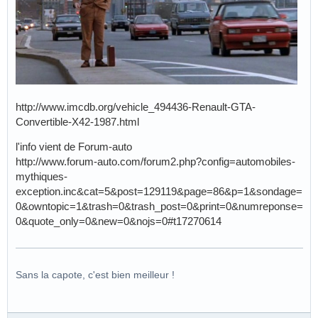
http://www.imcdb.org/vehicle_494436-Renault-GTA-
Convertible-X42-1987.html
l'info vient de Forum-auto
http://www.forum-auto.com/forum2.php?config=automobiles-
mythiques-
exception.inc&cat=5&post=129119&page=86&p=1&sondage=
0&owntopic=1&trash=0&trash_post=0&print=0&numreponse=
0&quote_only=0&new=0&nojs=0#t17270614
Sans la capote, c'est bien meilleur !