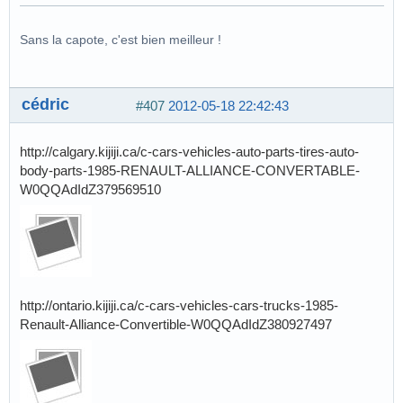
Sans la capote, c'est bien meilleur !
cédric
#407
2012-05-18 22:42:43
http://calgary.kijiji.ca/c-cars-vehicles-auto-parts-tires-auto-
body-parts-1985-RENAULT-ALLIANCE-CONVERTABLE-
W0QQAdIdZ379569510
http://ontario.kijiji.ca/c-cars-vehicles-cars-trucks-1985-
Renault-Alliance-Convertible-W0QQAdIdZ380927497