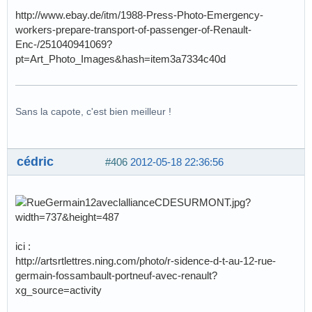
http://www.ebay.de/itm/1988-Press-Photo-Emergency-
workers-prepare-transport-of-passenger-of-Renault-
Enc-/251040941069?
pt=Art_Photo_Images&hash=item3a7334c40d
Sans la capote, c'est bien meilleur !
cédric
#406
2012-05-18 22:36:56
ici :
http://artsrtlettres.ning.com/photo/r-sidence-d-t-au-12-rue-
germain-fossambault-portneuf-avec-renault?
xg_source=activity