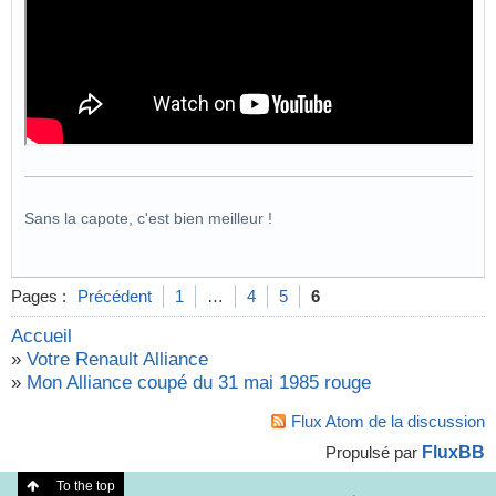
Sans la capote, c'est bien meilleur !
Pages :
Précédent
1
…
4
5
6
Accueil
»
Votre Renault Alliance
»
Mon Alliance coupé du 31 mai 1985 rouge
Flux Atom de la discussion
FluxBB
Propulsé par
To the top