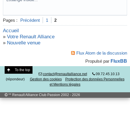
Pages :
Précédent
1
2
Accueil
»
Votre Renault Alliance
»
Nouvelle venue
Flux Atom de la discussion
FluxBB
Propulsé par
To the top
contact@renaultalliance.net
09.72.45.10.13
(répondeur)
Gestion des cookies
Protection des données Personnelles
et Mentions légales
** Renault Alliance Club Passion 2002 - 2026