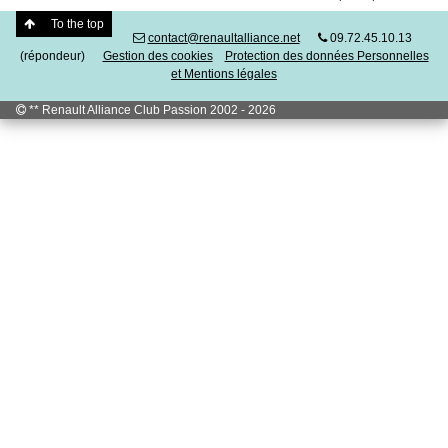
To the top
contact@renaultalliance.net
09.72.45.10.13
(répondeur)
Gestion des cookies
Protection des données Personnelles
et Mentions légales
** Renault Alliance Club Passion 2002 - 2026