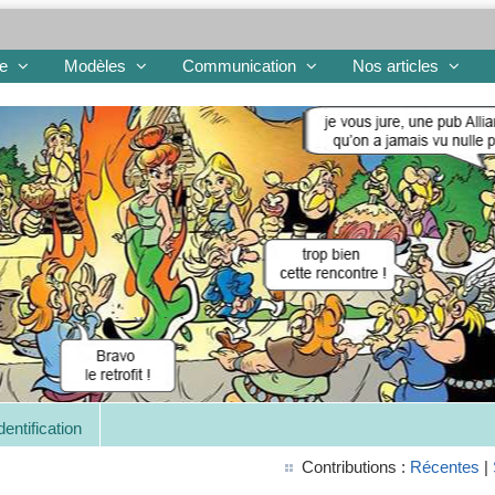
re
Modèles
Communication
Nos articles
dentification
Contributions :
Récentes
|