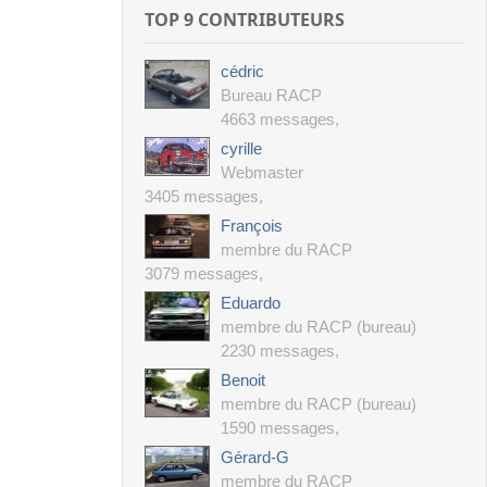
TOP 9 CONTRIBUTEURS
cédric
Bureau RACP
4663 messages
,
cyrille
Webmaster
3405 messages
,
François
membre du RACP
3079 messages
,
Eduardo
membre du RACP (bureau)
2230 messages
,
Benoit
membre du RACP (bureau)
1590 messages
,
Gérard-G
membre du RACP