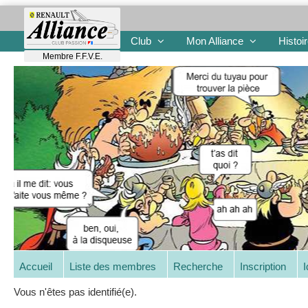
Club
Mon Alliance
Histoi
Membre F.F.V.E.
Accueil
Liste des membres
Recherche
Inscription
I
Vous n'êtes pas identifié(e).