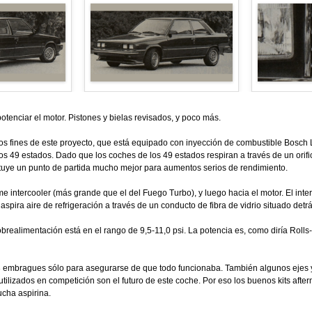
enciar el motor. Pistones y bielas revisados, y poco más.
ra los fines de este proyecto, que está equipado con inyección de combustible Bosch 
os 49 estados. Dado que los coches de los 49 estados respiran a través de un orifi
ituye un punto de partida mucho mejor para aumentos serios de rendimiento.
rme intercooler (más grande que el del Fuego Turbo), y luego hacia el motor. El inte
pira aire de refrigeración a través de un conducto de fibra de vidrio situado detrá
sobrealimentación está en el rango de 9,5-11,0 psi. La potencia es, como diría Rolls
 3 embragues sólo para asegurarse de que todo funcionaba. También algunos ejes y
tilizados en competición son el futuro de este coche. Por eso los buenos kits after
ucha aspirina.