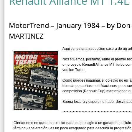
Renault Alliance MT 1.4L
MotorTrend – January 1984 – by Do
MARTINEZ
Aquí tienes una traducción casera de un ar
Nos situamos, por tanto, entre el premio re
un proyecto Renault Alliance MT Turbo con 
versión Turbo.
Como puedes imaginar, el objetivo no es l
intentar pequeñas modificaciones, poco cos
competición (Renault Cup) manteniendo el 
Buena lectura y espero no haber desvirtuado
***********************************************
Ciertamente no queremos restar nada de prestigio a un ganador del título
término «aceleración» es un poco exagerado para describir la progresión