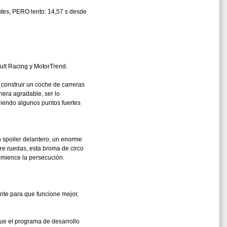
ntes, PERO lento: 14,57 s desde
ult Racing y MotorTrend.
 construir un coche de carreras
nera agradable, ser lo
adiendo algunos puntos fuertes
 spoiler delantero, un enorme
bre ruedas, esta broma de circo
omience la persecución.
ente para que funcione mejor,
 que el programa de desarrollo