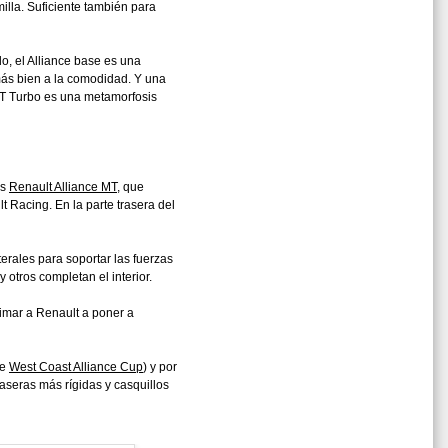
illa. Suficiente también para
o, el Alliance base es una
ás bien a la comodidad. Y una
MT Turbo es una metamorfosis
os
Renault Alliance MT
, que
Racing. En la parte trasera del
terales para soportar las fuerzas
otros completan el interior.
imar a Renault a poner a
ie
West Coast Alliance Cup
) y por
raseras más rígidas y casquillos