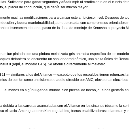
as. Suficiente para ganar segundos y añadir mph al rendimiento en el cuarto de m
esto, el placer de conducción, que debía ser mucho mayor.
ealmente muchas modificaciones para alcanzar este ambicioso nivel. Después de tod
onducción y buena maniobrabilidad, aunque creada con compromisos orientados m
 tan intrínsecamente bueno, pasar de la línea de montaje de Kenosha al proyecto 
ertas fue pintada con una pintura metalizada gris antracita específica de los model
ques delantero se encuentra un spoiler aerodinámico, una pieza única de Renault 
nault 9 (aquí, el modelo GTS). Se atornilla directamente al maletero.
t 11 — similares a los del Alliance — excepto que los respaldos tienen refuerzos la
ntos de confort como un sistema de audio ofrecido por AMC, elevalunas eléctricos y 
les… al menos en algún lugar del mundo. Son piezas, de hecho, que nos gustaría an
a debida a las carreras acumuladas con el Alliance en los circuitos (durante la ser
su eficacia. Amortiguadores Koni regulables, barras estabilizadoras delanteras y t