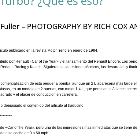
 Turbo? ¿Qué es eso?
n Fuller – PHOTOGRAPHY BY RICH COX 
tículo publicado en la revista MotorTrend en enero de 1984.
cibido por Renault «Car of the Year» y el lanzamiento del Renault Encore. Los peri
Renault Racing y Katech. Siguieron las decisiones técnicas, los desarrollos y fina
a comercialización de esta pequeña bomba, aunque un 2 L aparecería más tarde e
tosas, en un modelo de 2 puertas, con motor 1.4 L, que permitan al Alliance acerc
agrado y el placer de conducción en carretera.
 demasiado el contenido del artículo al traducirlo.
********
 de «Car of the Year», pero una de las impresiones más inmediatas que se tiene del
 de este coche de 0 a 60 mph.