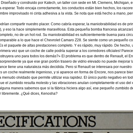
. Diseñado y construido por Katech, un taller con sede en Mt. Clemens, Michigan, 
a esperar. Todo encaja correctamente, los conductos están bien hechos, los racore
mbre improvisado ni cinta adhesiva a la vista. Se nota que está hecho a mano, per
odrían compartir nuestro placer. Como cabría esperar, la maniobrabilidad es de p
o), y eso la hace simplemente maravillosa. Esta pequeña bomba francesa alcanzará
ompleto, no de un hot rod. Su maniobrabilidad es suficientemente buena para circu
e comparable a lo que hace el Chevrolet Camaro Z28. Se siente como un pequeño coc
s el paquete de altas prestaciones completo. Y es rápido, muy rápido. De hecho, un
primera vez que un coche de calle podría superar a los corredores oficiales! Pare
construyera uno para todos los demás?» El problema es que dentro de Renault, el E
orprendente ya que ese gran portón trasero de vidrio elevado no puede mejorar la 
ance tiene una naturaleza más decidida. Pero si Renault se interesara por nuestr
 es un coche realmente ingenioso, y si aparece en forma de Encore, nos parece bie
 a menudo olvidado que permite utilizar esa rapidez. El único punto negativo en to
 que el zumbido resulta molesto y las vibraciones anulan completamente el uso del
e alguna manera sabemos que si la fábrica hiciera algo así, ese pequeño zumbido
zar libremente. ¿Qué dices, Kenosha?