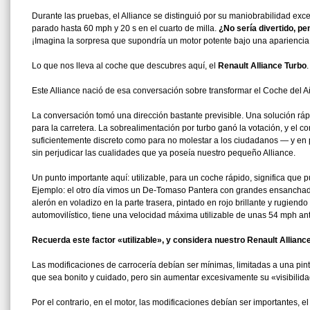
Durante las pruebas, el Alliance se distinguió por su maniobrabilidad ex
parado hasta 60 mph y 20 s en el cuarto de milla.
¿No sería divertido, p
¡Imagina la sorpresa que supondría un motor potente bajo una apariencia 
Lo que nos lleva al coche que descubres aquí, el
Renault Alliance Turbo
.
Este Alliance nació de esa conversación sobre transformar el Coche del 
La conversación tomó una dirección bastante previsible. Una solución rápi
para la carretera. La sobrealimentación por turbo ganó la votación, y e
suficientemente discreto como para no molestar a los ciudadanos — y en par
sin perjudicar las cualidades que ya poseía nuestro pequeño Alliance.
Un punto importante aquí: utilizable, para un coche rápido, significa que p
Ejemplo: el otro día vimos un De-Tomaso Pantera con grandes ensanchador
alerón en voladizo en la parte trasera, pintado en rojo brillante y rugien
automovilístico, tiene una velocidad máxima utilizable de unas 54 mph a
Recuerda este factor «utilizable», y considera nuestro Renault Allianc
Las modificaciones de carrocería debían ser mínimas, limitadas a una pint
que sea bonito y cuidado, pero sin aumentar excesivamente su «visibilida
Por el contrario, en el motor, las modificaciones debían ser importantes, 