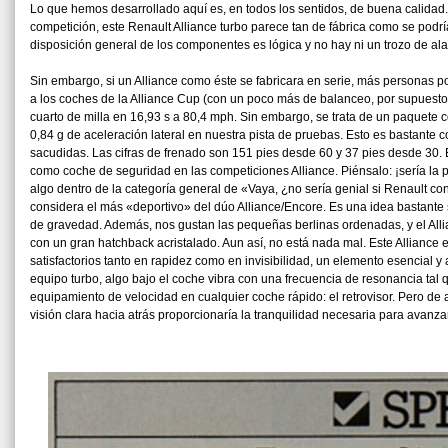
Lo que hemos desarrollado aquí es, en todos los sentidos, de buena calidad
competición, este Renault Alliance turbo parece tan de fábrica como se podrí
disposición general de los componentes es lógica y no hay ni un trozo de ala
Sin embargo, si un Alliance como éste se fabricara en serie, más personas p
a los coches de la Alliance Cup (con un poco más de balanceo, por supuest
cuarto de milla en 16,93 s a 80,4 mph. Sin embargo, se trata de un paquete c
0,84 g de aceleración lateral en nuestra pista de pruebas. Esto es bastant
sacudidas. Las cifras de frenado son 151 pies desde 60 y 37 pies desde 30. E
como coche de seguridad en las competiciones Alliance. Piénsalo: ¡sería la 
algo dentro de la categoría general de «Vaya, ¿no sería genial si Renault 
considera el más «deportivo» del dúo Alliance/Encore. Es una idea bastante s
de gravedad. Además, nos gustan las pequeñas berlinas ordenadas, y el Alli
con un gran hatchback acristalado. Aun así, no está nada mal. Este Alliance
satisfactorios tanto en rapidez como en invisibilidad, un elemento esencial y
equipo turbo, algo bajo el coche vibra con una frecuencia de resonancia tal
equipamiento de velocidad en cualquier coche rápido: el retrovisor. Pero d
visión clara hacia atrás proporcionaría la tranquilidad necesaria para avan