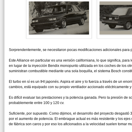
Sorprendentemente, se necesitaron pocas modificaciones adicionales para pot
Este Alliance en particular es una versión californiana, lo que significa, pa
en lugar de la inyección Bendix monopunto utilizada en los coches de los otr
suministran combustible mediante una sola boquilla, el sistema Bosch const
El turbo en sí es un IHI japonés. Aspira el aire y lo fuerza a través de un eno
cambios, está equipado con su propio ventilador accionado eléctricamente y as
Es difícil evaluar las prestaciones y la potencia ganada. Pero la presión de 
probablemente entre 100 y 120 cv.
Suficiente, por supuesto. Como dijimos, el desarrollo del proyecto desgastó
por el aumento de potencia. El embrague actual es más resistente y los ejes u
de fábrica son caros y por eso los aficionados a la velocidad suelen tomar m