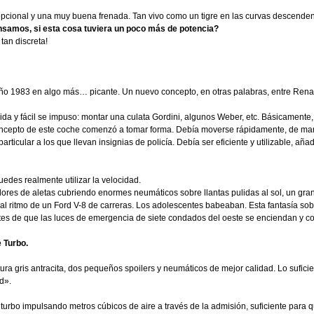
cepcional y una muy buena frenada. Tan vivo como un tigre en las curvas descende
ensamos, si esta cosa tuviera un poco más de potencia?
tan discreta!
Año 1983 en algo más… picante. Un nuevo concepto, en otras palabras, entre Rena
da y fácil se impuso: montar una culata Gordini, algunos Weber, etc. Básicamente,
l concepto de este coche comenzó a tomar forma. Debía moverse rápidamente, de ma
ticular a los que llevan insignias de policía. Debía ser eficiente y utilizable, añ
uedes realmente utilizar la velocidad.
es de aletas cubriendo enormes neumáticos sobre llantas pulidas al sol, un gran
do al ritmo de un Ford V-8 de carreras. Los adolescentes babeaban. Esta fantasía so
ntes de que las luces de emergencia de siete condados del oeste se enciendan y c
e Turbo.
ura gris antracita, dos pequeños spoilers y neumáticos de mejor calidad. Lo sufici
d».
el turbo impulsando metros cúbicos de aire a través de la admisión, suficiente para