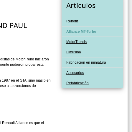
Artículos
Retrofit
AND PAUL
Alliance MT-Turbo
MotorTrends
Limusina
odistas de MotorTrend iniciaron
Fabricación en miniatura
lmente pudieron probar esta
Accesorios
n 1987 en el GTA, sino más bien
Refabricación
arse a las versiones de
 Renault Alliance es que el