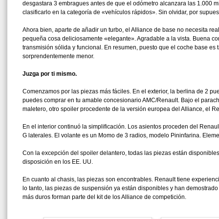
desgastara 3 embragues antes de que el odómetro alcanzara las 1.000 mill
clasificarlo en la categoría de «vehículos rápidos». Sin olvidar, por supu
Ahora bien, aparte de añadir un turbo, el Alliance de base no necesita r
pequeña cosa deliciosamente «elegante». Agradable a la vista. Buena c
transmisión sólida y funcional. En resumen, puesto que el coche base es
sorprendentemente menor.
Juzga por ti mismo.
Comenzamos por las piezas más fáciles. En el exterior, la berlina de 2 pu
puedes comprar en tu amable concesionario AMC/Renault. Bajo el paracho
maletero, otro spoiler procedente de la versión europea del Alliance, el Re
En el interior continuó la simplificación. Los asientos proceden del Renaul
G laterales. El volante es un Momo de 3 radios, modelo Pininfarina. Eleme
Con la excepción del spoiler delantero, todas las piezas están disponib
disposición en los EE. UU.
En cuanto al chasis, las piezas son encontrables. Renault tiene experienci
lo tanto, las piezas de suspensión ya están disponibles y han demostrado 
más duros forman parte del kit de los Alliance de competición.